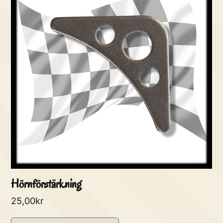
Hörnförstärkning
25,00
kr