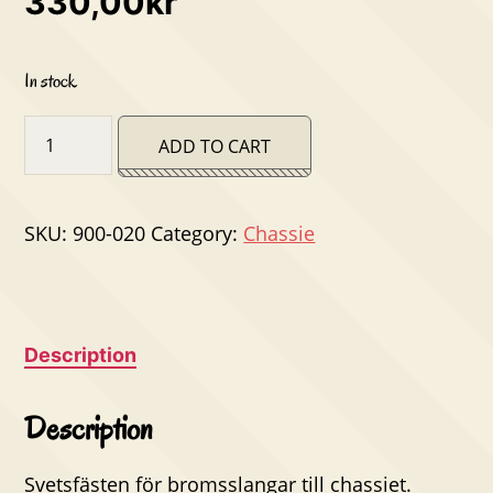
330,00
kr
In stock
Fäste
ADD TO CART
bromsslang
quantity
SKU:
900-020
Category:
Chassie
Description
Description
Svetsfästen för bromsslangar till chassiet.