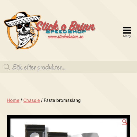
Meny
Stick
o
Produktsökning
brinn
Speedshop
Home
/
Chassie
/ Fäste bromsslang
🔍