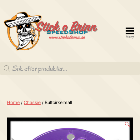
Meny
Stick
o
Produktsökning
brinn
Speedshop
Home
/
Chassie
/ Bultcirkelmall
🔍