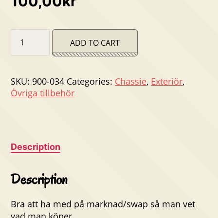
100,00
kr
Bultcirkelmall
ADD TO CART
quantity
SKU:
900-034
Categories:
Chassie
,
Exteriör
,
Övriga tillbehör
Description
Description
Bra att ha med på marknad/swap så man vet
vad man köper.