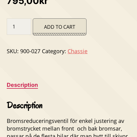
795,00
kr
Bromsreduceringsventil
ADD TO CART
quantity
SKU:
900-027
Category:
Chassie
Description
Description
Bromsreduceringsventil för enkel justering av
bromstrycket mellan front och bak bromsar,
passar på de flesta bilar där man bytt till skivor