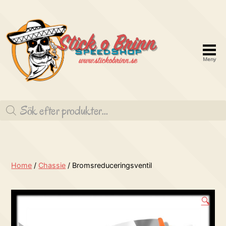
Meny
Stick
o
Produktsökning
brinn
Speedshop
Home
/
Chassie
/ Bromsreduceringsventil
🔍