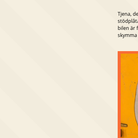
Tjena, de
stödplåt
bilen är
skymma d