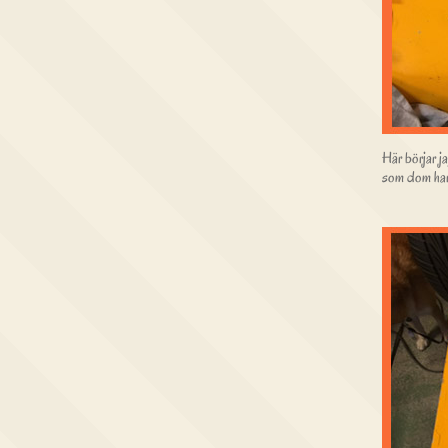
Här börjar ja
som dom har 