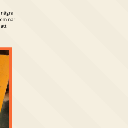
a några
 dem när
att