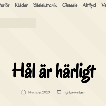
brinn
eriör
Kläder
Bilelektronik
Chassie
Attityd
Ve
Speedshop
Hål är härligt
till
14 oktober, 2020
Inga kommentarer
Inläggsdatum
Hål
är