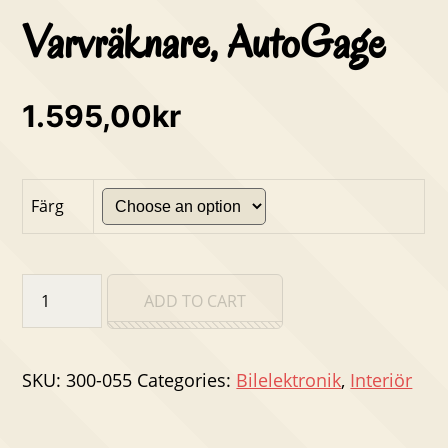
Varvräknare, AutoGage
1.595,00
kr
Färg
Varvräknare,
ADD TO CART
AutoGage
quantity
SKU:
300-055
Categories:
Bilelektronik
,
Interiör