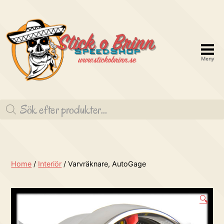
Meny
Stick
o
Produktsökning
brinn
Speedshop
Home
/
Interiör
/ Varvräknare, AutoGage
🔍