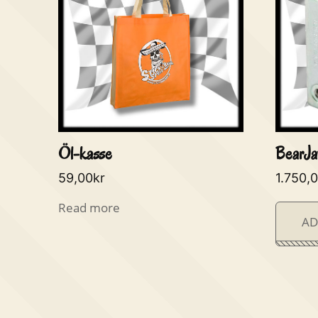
Öl-kasse
BearJa
59,00
kr
1.750,
Read more
AD