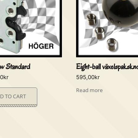
w Standard
Eight-ball växelspakskn
00
kr
595,00
kr
Read more
D TO CART