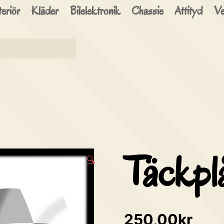
brinn
eriör
Kläder
Bilelektronik
Chassie
Attityd
Ve
Speedshop
Täckpl
🔍
250,00
kr