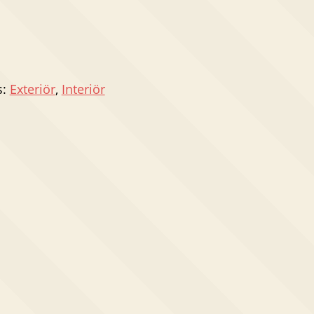
s:
Exteriör
,
Interiör