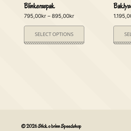
Blinkersspak
Baklys
795,00
kr
–
895,00
kr
1.195,0
SELECT OPTIONS
SE
© 2026
Stick o brinn Speedshop