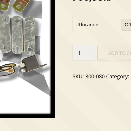
Utförande
Bilsignal
ADD TO C
quantity
SKU:
300-080
Category: