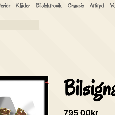
brinn
eriör
Kläder
Bilelektronik
Chassie
Attityd
Ve
Speedshop
Bilsign
🔍
795,00
kr