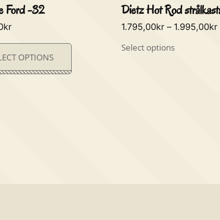
e Ford -32
Dietz Hot Rod strålkast
0
kr
1.795,00
kr
–
1.995,00
kr
Select options
LECT OPTIONS