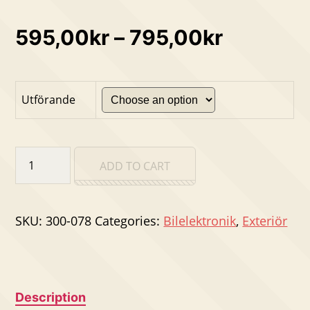
595,00
kr
–
795,00
kr
Utförande
Baklyse
ADD TO CART
Ford
28-
31
mSTOP
SKU:
300-078
Categories:
Bilelektronik
,
Exteriör
quantity
Description