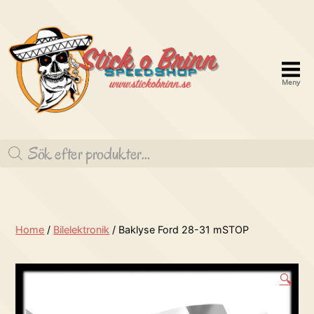
Meny
Stick
o
Produktsökning
brinn
Speedshop
Home
/
Bilelektronik
/ Baklyse Ford 28-31 mSTOP
🔍