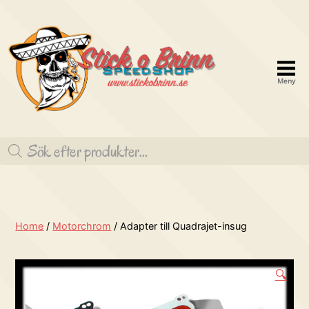
Meny
Stick
o
Produktsökning
brinn
Speedshop
Home
/
Motorchrom
/ Adapter till Quadrajet-insug
🔍